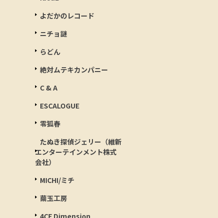
よだかのレコード
ニチョ謎
らどん
絶対ムテキカンパニー
C & A
ESCALOGUE
零狐春
たぬき探偵ジェリー（維新
エンターテインメント株式
会社）
MICHI/ミチ
繭玉工房
4CE Dimension