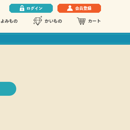
よみもの
かいもの
カート