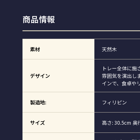
商品情報
素材
天然木
トレー全体に施
デザイン
雰囲気を演出し
インで、食卓や
製造地:
フィリピン
サイズ
高さ: 30.5cm 奥行