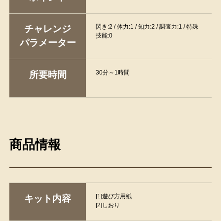
閃き:2 / 体力:1 / 知力:2 / 調査力:1 / 特殊
チャレンジ
技能:0
パラメーター
30分～1時間
所要時間
商品情報
[1]遊び方用紙
キット内容
[2]しおり