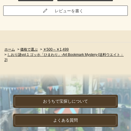
レビューを書く
ホーム
>
価格で選ぶ
>
￥500～￥1,499
>
しおり謎vol.1 ゴッホ「ひまわり」-Art Bookmark Mystery-[送料ウエイト：
2]
おうちで宝探しについて
よくある質問