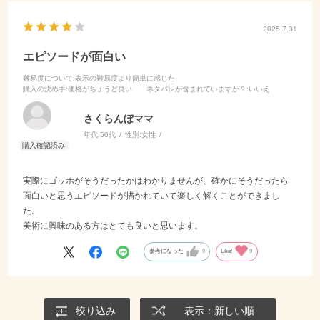
2025.7.31
エピソードが面白い
難易度について
:表示の難易度より簡単に感じた
購入の決め手
:価格がちょうど良い
ネタバレが含まれていますか？
:いいえ
さくらんぼママ
年代:
50代
性別:
女性
実際にゴッホがそうだったかはわかりませんが、確かにそうだったら
面白いと思うエピソードが描かれていて楽しく解くことができまし
た。
美術に興味のある方はとても良いと思います。
参考になった
0
Like!
0
絞り込み
表示：新しい順