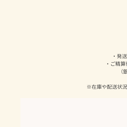
・発送
・ご精算
（銀
※在庫や配送状