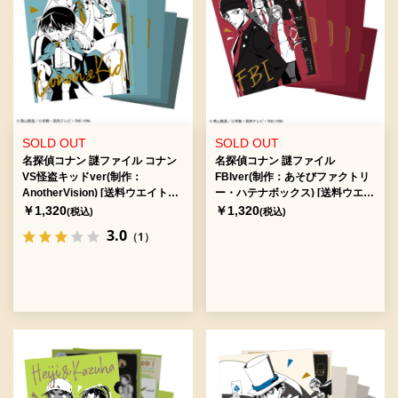
SOLD OUT
SOLD OUT
名探偵コナン 謎ファイル コナン
名探偵コナン 謎ファイル
VS怪盗キッドver(制作：
FBIver(制作：あそびファクトリ
AnotherVision) [送料ウエイト：
ー・ハテナボックス) [送料ウエイ
3]
ト：6]
￥1,320
￥1,320
(税込)
(税込)
3.0
（1）