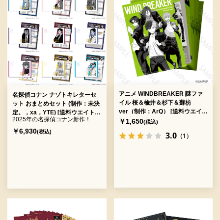
アニメ WINDBREAKER 謎ファ
名探偵コナン ナゾトキレターセ
イル 桜＆楡井＆杉下＆蘇枋
ット おまとめセット (制作：未決
ver（制作：ArQ） [送料ウエイ
定。，xa，YTE) [送料ウエイト：
2025年の名探偵コナン新作！
ト：4]
￥1,650
18]
(税込)
￥6,930
(税込)
3.0
（1）