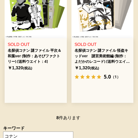
SOLD OUT
SOLD OUT
名探偵コナン 謎ファイル 平次＆
名探偵コナン 謎ファイル 怪盗キ
和葉ver (制作：あそびファクト
ッドver 謎宮美術館編 (制作：
リー) [送料ウエイト：4]
よだかのレコード) [送料ウエイ
ト：4]
￥1,320
￥1,320
(税込)
(税込)
5.0
（1）
8
件あります
キーワード