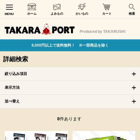
ホーム
よみもの
かいもの
カート
検索
MENU
Produced by TAKARUSH!
8,000円以上で送料無料！ ※一部商品を除く
詳細検索
絞り込み項目
表示方法
並べ替え
8
件あります