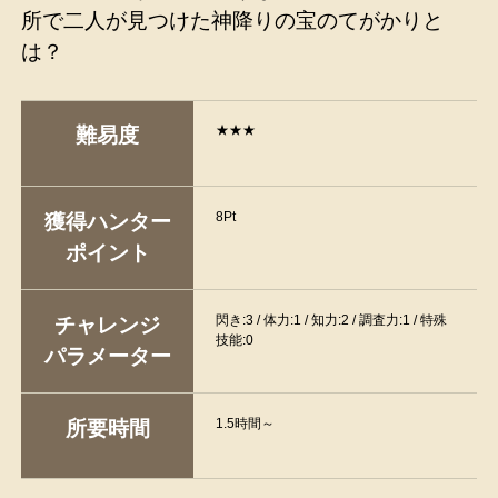
所で二人が見つけた神降りの宝のてがかりと
は？
★★★
難易度
8Pt
獲得ハンター
ポイント
閃き:3 / 体力:1 / 知力:2 / 調査力:1 / 特殊
チャレンジ
技能:0
パラメーター
1.5時間～
所要時間