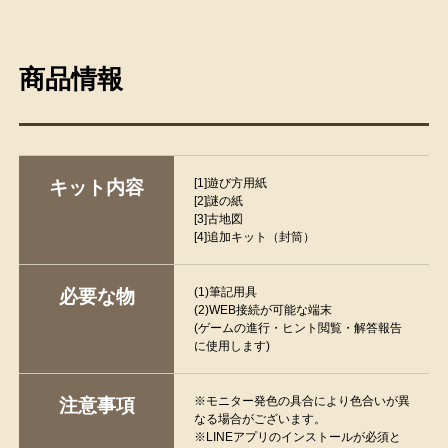
商品情報
[1]遊び方用紙
キット内容
[2]謎の紙
[3]古地図
[4]追加キット（封筒）
(1)筆記用具
必要な物
(2)WEB接続が可能な端末
(ゲームの進行・ヒント閲覧・解答報告
に使用します)
※モニター発色の具合により色合いが異
注意事項
なる場合がございます。
※LINEアプリのインストールが必須と