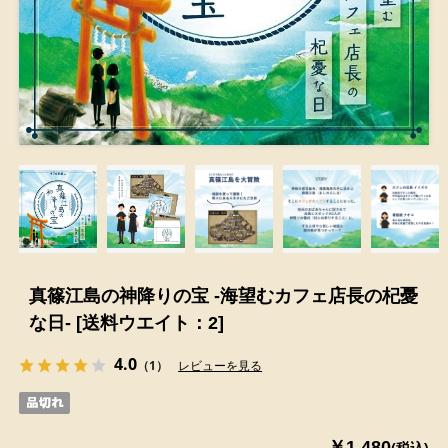
真篠江島の神降りの宝 -海望むカフェ店長の杞憂
な日- [送料ウエイト：2]
4.0
（1）
レビューを見る
￥1,480
(税込)