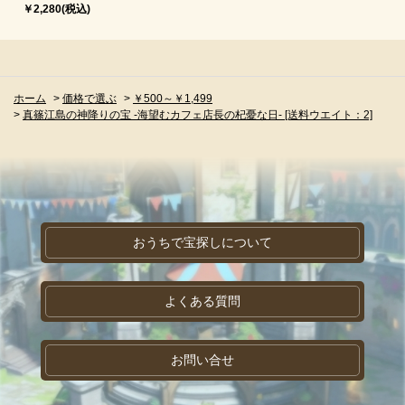
￥2,280(税込)
ホーム
>
価格で選ぶ
>
￥500～￥1,499
>
真篠江島の神降りの宝 -海望むカフェ店長の杞憂な日- [送料ウエイト：2]
おうちで宝探しについて
よくある質問
お問い合せ